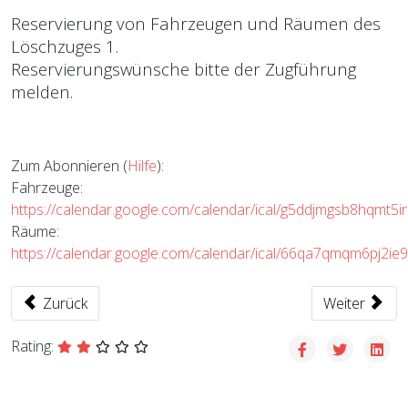
Reservierung von Fahrzeugen und Räumen des
Löschzuges 1.
Reservierungswünsche bitte der Zugführung
melden.
Zum Abonnieren (
Hilfe
):
Fahrzeuge:
https://calendar.google.com/calendar/ical/g5ddjmgsb8hqmt5ir
Räume:
https://calendar.google.com/calendar/ical/66qa7qmqm6pj2ie9
Vorheriger Beitrag: ABC Zug Nord
Nächster Bei
Zurück
Weiter
Rating: