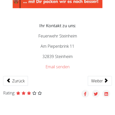
Ihr Kontakt zu uns:
Feuerwehr Steinheim
Am Piepenbrink 11
32839 Steinheim
Email senden
Vorheriger Beitrag: Löschzug Steinheim
Nächster Bei
Zurück
Weiter
Rating: