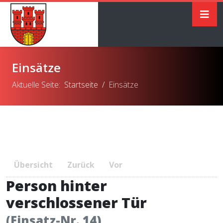
Einsätze
Aktuelle Seite:
Startseite
Einsätze
Übersicht
Zurück
Vor
Person hinter
verschlossener Tür
(Einsatz-Nr. 14)