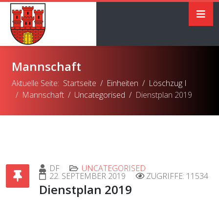
Mannschaft
Aktuelle Seite:
Startseite
Einheiten
Löschzug I
Mannschaft
Uncategorised
Dienstplan 2019
DF
UNCATEGORISED
22. SEPTEMBER 2019
ZUGRIFFE: 11534
Dienstplan 2019