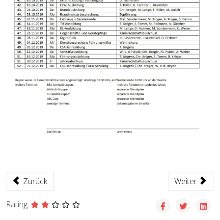
Vorheriger Beitrag: Kalender Abonnieren
Nächster Bei
Zurück
Weiter
Rating: