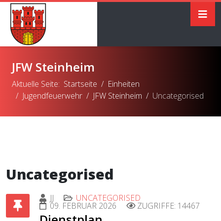
JFW Steinheim
Aktuelle Seite:
Startseite
Einheiten
Jugendfeuerwehr
JFW Steinheim
Uncategorised
Uncategorised
JJ
UNCATEGORISED
09. FEBRUAR 2026
ZUGRIFFE: 14467
Dienstplan