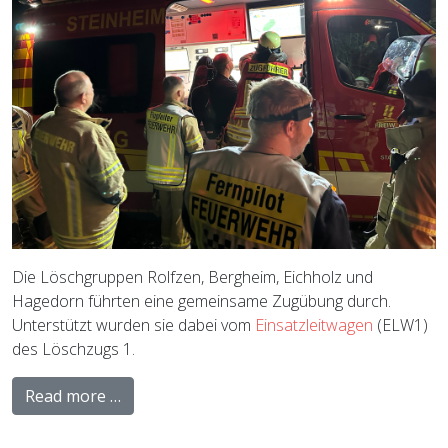
Die Löschgruppen Rolfzen, Bergheim, Eichholz und
Hagedorn führten eine gemeinsame Zugübung durch.
Unterstützt wurden sie dabei vom
Einsatzleitwagen
(ELW1)
des Löschzugs 1.
Read more …